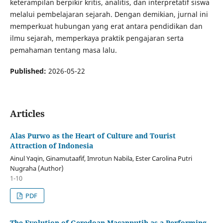
keterampilan berpikir kritis, analitis, dan interpretatif siswa
melalui pembelajaran sejarah. Dengan demikian, jurnal ini
memperkuat hubungan yang erat antara pendidikan dan
ilmu sejarah, memperkaya praktik pengajaran serta
pemahaman tentang masa lalu.
Published:
2026-05-22
Articles
Alas Purwo as the Heart of Culture and Tourist
Attraction of Indonesia
Ainul Yaqin, Ginamutaafif, Imrotun Nabila, Ester Carolina Putri
Nugraha (Author)
1-10
PDF
The Evolution of Geredoan Macanputih as a Performing