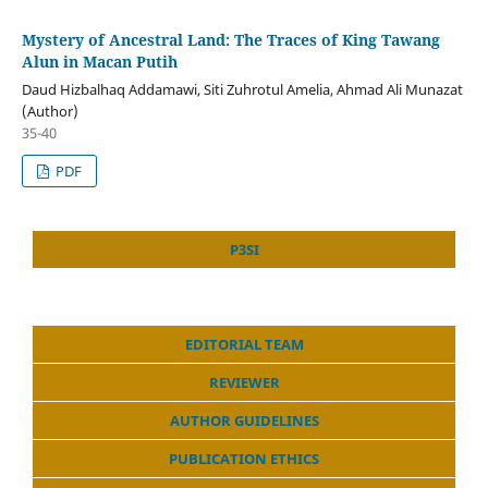
Mystery of Ancestral Land: The Traces of King Tawang
Alun in Macan Putih
Daud Hizbalhaq Addamawi, Siti Zuhrotul Amelia, Ahmad Ali Munazat
(Author)
35-40
PDF
P3SI
EDITORIAL TEAM
REVIEWER
AUTHOR GUIDELINES
PUBLICATION ETHICS