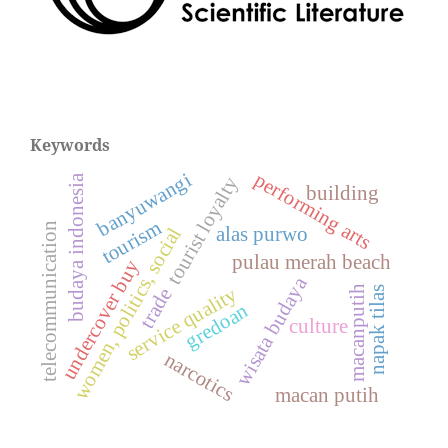
Keywords
performing arts
banyuwangi
budaya indonesia
tourist loyalty
building
tourism
telecommunication
women, politics, social
alas purwo
pulau merah beach
undercover buy
wisata budaya
macanputih
service quality
napak tilas
trade
gredoan
culture
narcotics
macan putih