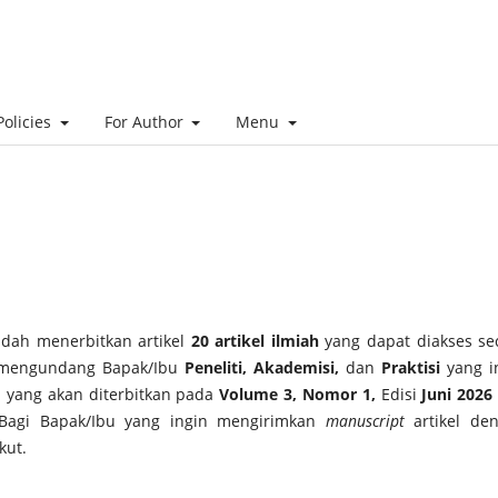
Policies
For Author
Menu
udah menerbitkan artikel
20 artikel ilmiah
yang dapat diakses se
i mengundang Bapak/Ibu
Peneliti, Akademisi,
dan
Praktisi
yang i
d
yang akan diterbitkan pada
Volume 3, Nomor 1,
Edisi
Juni
202
 Bagi Bapak/Ibu yang ingin mengirimkan
manuscript
artikel de
kut.