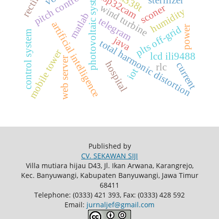
rectifier
photovoltaic system
esp32cam
pitch control
sterilizer
wind turbine
sconer
humidity
matlab
telegram
artificial intelligence
plts off-grid
power
control system
java
total harmonic distortion
mobile tower
lcd ili9488
web server
hospital
current
rlc
iot
Published by
CV. SEKAWAN SIJI
Villa mutiara hijau D43, Jl. Ikan Arwana, Karangrejo,
Kec. Banyuwangi, Kabupaten Banyuwangi, Jawa Timur
68411
Telephone: (0333) 421 393, Fax: (0333) 428 592
Email:
jurnaljef@gmail.com