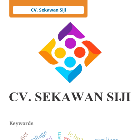
CV. Sekawan Siji
Keywords
voltage
ic lm338t